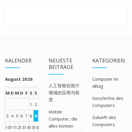
KALENDER
NEUESTE
KATEGORIEN
BEITRÄGE
August 2026
Computer im
人工智能在医疗
Alltag
领域的应用与前
M
D
M
D
F
S
S
Geschichte des
景
1
2
Computers
Mobile
3
4
5
6
7
8
9
Zukunft des
Computer, die
Computers
alles können
10
11
12
13
14
15
16